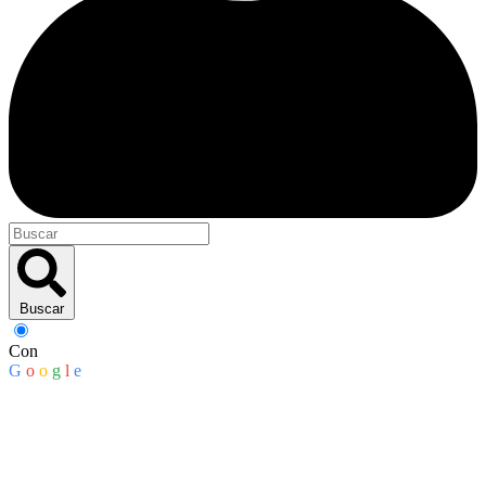
Buscar
Con
G
o
o
g
l
e