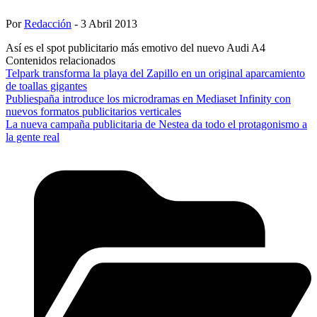
Por
Redacción
- 3 Abril 2013
Así es el spot publicitario más emotivo del nuevo Audi A4
Contenidos relacionados
Telpark transforma la playa del Zapillo en un original aparcamiento
de toallas gigantes
Publiespaña introduce los microdramas en Mediaset Infinity con
nuevos formatos publicitarios verticales
La nueva campaña publicitaria de Nestea da todo el protagonismo a
la gente real