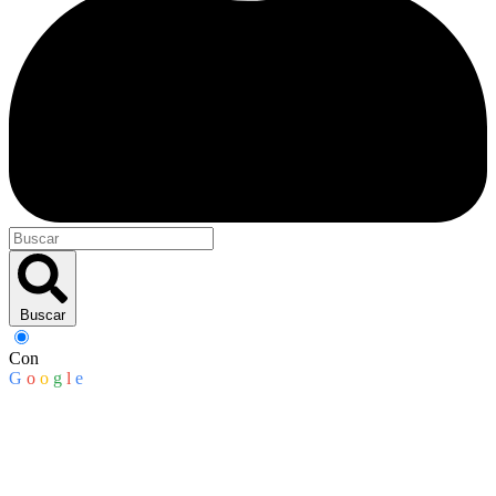
Buscar
Con
G
o
o
g
l
e