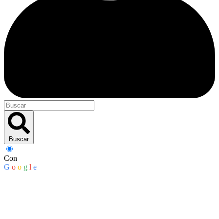
Buscar
Con
G
o
o
g
l
e