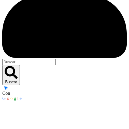
Buscar
Con
G
o
o
g
l
e