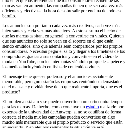
uno en el que las referencias que los consumidores reciben de las
marcas van en aumento, las compañías tienen que ser cada vez más
eficientes y efectivas a la hora de sobresalir por encima de todo ese
barullo.
Los anuncios son por tanto cada vez más creativos, cada vez más
interesantes y cada vez más atractivos. A esto se suma el hecho de
que las marcas aspiran, en general, a convertirse en virales. Quieren
que sus anuncios no solo se vean en el soporte en el que están
siendo emitidos, sino que además sean compartidos por los propios
consumidores. Necesitan pegar el salto y llegar a los timelines de los
compradores gracias a sus contactos y convertirse en el vídeo de
moda en YouTube, con los internautas viéndolo porque les apetece y
los medios incluyéndolo en listas de contenidos virales.
El mensaje tiene que ser poderoso y el anuncio especialmente
memorable, pero ¿no estarán las empresas centrándose demasiado
en el mensaje y olvidándose de lo que realmente importa, que es el
producto?
El problema está ahí y se puede convertir en un serio contratiempo
para las marcas. De hecho, como concluye un
estudio
realizado por
expertos de la universidad de Antwerp, si no se equilibra de forma
correcta el media mix las campañas pueden convertirse en algo
mucho más memorable que el propio producto o servicio que están
anunciando. Y en algunos segmentos la situación ya está