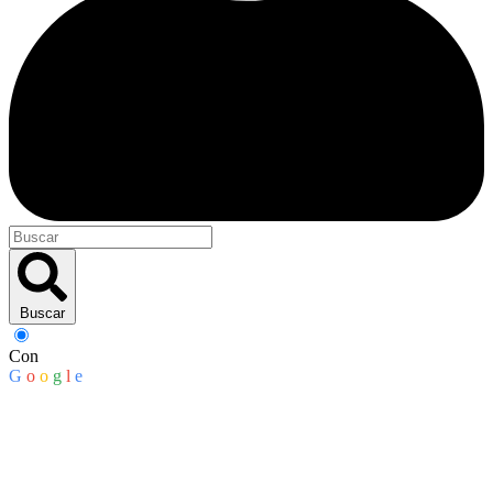
Buscar
Con
G
o
o
g
l
e