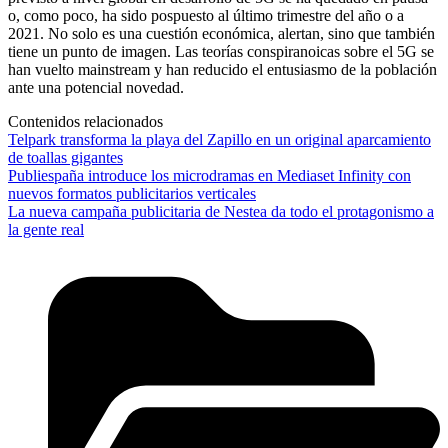
o, como poco, ha sido pospuesto al último trimestre del año o a
2021. No solo es una cuestión económica, alertan, sino que también
tiene un punto de imagen. Las teorías conspiranoicas sobre el 5G se
han vuelto mainstream y han reducido el entusiasmo de la población
ante una potencial novedad.
Contenidos relacionados
Telpark transforma la playa del Zapillo en un original aparcamiento
de toallas gigantes
Publiespaña introduce los microdramas en Mediaset Infinity con
nuevos formatos publicitarios verticales
La nueva campaña publicitaria de Nestea da todo el protagonismo a
la gente real