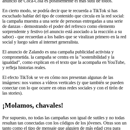
anuncio de Coca-Cola es posiblemente el más sutil de todos.
En cierto modo, se podría decir que te recuerda a TikTok si has
escuchado hablar del tipo de contenido que circula en la red social:
la campaña muestra a una serie de personas entregadas a una serie
de danzas - demostrando el poder del refresco como elemento
sorprendente y festivo (el anuncio está asociado a la reacción a su
sabor) - que recuerdan a los bailes que se viralizan primero en la red
social y luego salen al internet generalista.
El anuncio de Zalando es una campaña publicidad activista y
comprometida. la campaña se centra en la "sostenibilidad y la
igualdad", como explican en el texto que la acompaña en YouTube,
y refleja historias reales.
El efecto TikTok se ve en cómo nos presentan algunas de las
imágenes: nos vamos a vídeos verticales (y que también se pueden
conectar con lo que ocurre en otras redes sociales y con el tirón de
las stories).
¡Molamos, chavales!
Por supuesto, no todas las campañas son igual de sutiles y no todas
resultan tan conectadas con los códigos de los jóvenes. Otras son un
tanto como el tipo de mensaje que alguien de más edad crea para