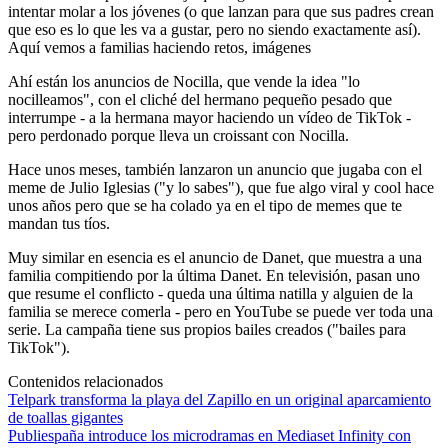
intentar molar a los jóvenes (o que lanzan para que sus padres crean
que eso es lo que les va a gustar, pero no siendo exactamente así).
Aquí vemos a familias haciendo retos, imágenes
Ahí están los anuncios de Nocilla, que vende la idea "lo
nocilleamos", con el cliché del hermano pequeño pesado que
interrumpe - a la hermana mayor haciendo un vídeo de TikTok -
pero perdonado porque lleva un croissant con Nocilla.
Hace unos meses, también lanzaron un anuncio que jugaba con el
meme de Julio Iglesias ("y lo sabes"), que fue algo viral y cool hace
unos años pero que se ha colado ya en el tipo de memes que te
mandan tus tíos.
Muy similar en esencia es el anuncio de Danet, que muestra a una
familia compitiendo por la última Danet. En televisión, pasan uno
que resume el conflicto - queda una última natilla y alguien de la
familia se merece comerla - pero en YouTube se puede ver toda una
serie. La campaña tiene sus propios bailes creados ("bailes para
TikTok").
Contenidos relacionados
Telpark transforma la playa del Zapillo en un original aparcamiento
de toallas gigantes
Publiespaña introduce los microdramas en Mediaset Infinity con