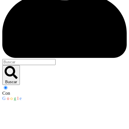
Buscar
Con
G
o
o
g
l
e