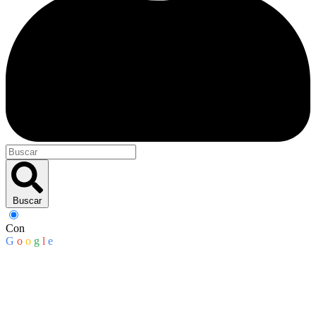
Buscar
Con
G
o
o
g
l
e