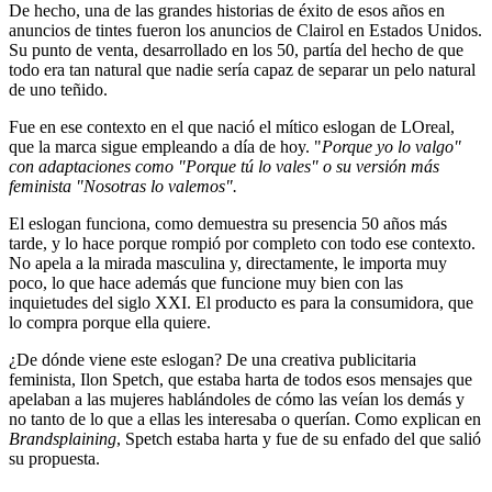
De hecho, una de las grandes historias de éxito de esos años en
anuncios de tintes fueron los anuncios de Clairol en Estados Unidos.
Su punto de venta, desarrollado en los 50, partía del hecho de que
todo era tan natural que nadie sería capaz de separar un pelo natural
de uno teñido.
Fue en ese contexto en el que nació el mítico eslogan de LOreal,
que la marca sigue empleando a día de hoy. "
Porque yo lo valgo"
con adaptaciones como "Porque tú lo vales" o su versión más
feminista "Nosotras lo valemos".
El eslogan funciona, como demuestra su presencia 50 años más
tarde, y lo hace porque rompió por completo con todo ese contexto.
No apela a la mirada masculina y, directamente, le importa muy
poco, lo que hace además que funcione muy bien con las
inquietudes del siglo XXI. El producto es para la consumidora, que
lo compra porque ella quiere.
¿De dónde viene este eslogan? De una creativa publicitaria
feminista, Ilon Spetch, que estaba harta de todos esos mensajes que
apelaban a las mujeres hablándoles de cómo las veían los demás y
no tanto de lo que a ellas les interesaba o querían. Como explican en
Brandsplaining
, Spetch estaba harta y fue de su enfado del que salió
su propuesta.