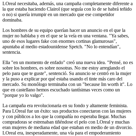
LOreal necesitaba, además, una campaña completamente diferente a
la que estaba haciendo Clairol (que seguía con lo de se habrá teñido
o no) si quería irrumpir en un mercado que ese competidor
dominaba.
Los hombres de su equipo querían hacer un anuncio en el que la
mujer no hablaba y en el que se la veía en una ventana. "Ya sabes,
uno de esos lugares fake con enormes cortinas glamurosas",
apuntaba al medio estadounidense Spetch. "No lo entendían",
sentencia.
Ella "en un momento de enfado" creó una nueva idea. "Pensé, no es
sobre los hombres, es sobre nosotras. No me estoy arreglando el
pelo para que te guste", sentenció. Su anuncio se centró en la mujer
y la puso a explicar por qué estaba usando el tinte más caro del
mercado. Su monólogo terminaba con un "because Im worth it". Lo
que en castellano hemos escuchado tantísimas veces como un
"porque yo lo valgo".
La campaña era revolucionaria en su fondo y altamente feminista.
Para LOreal fue un éxito: sus productos conectaron con las mujeres
y con públicos a los que la compañía no esperaba llegar. Muchas
compradoras se estrenaban tiñéndose el pelo con LOreal y muchas
eran mujeres de mediana edad que estaban en medio de un divorcio.
LOreal era, inesperadamente, una vía para el empoderamiento