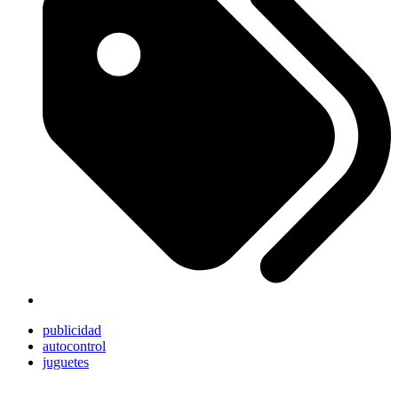
publicidad
autocontrol
juguetes