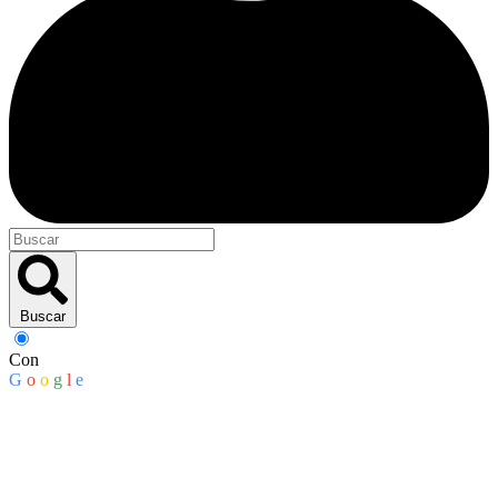
Buscar
Con
G
o
o
g
l
e