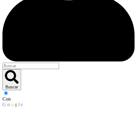
Buscar
Con
G
o
o
g
l
e