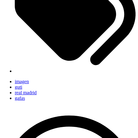
imagen
guti
real madrid
gafas