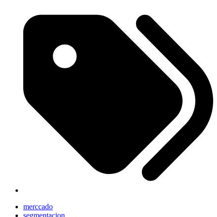
merccado
segmentacion