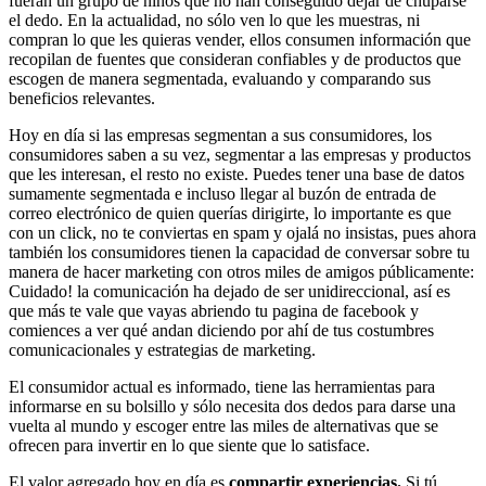
fueran un grupo de niños que no han conseguido dejar de chuparse
el dedo. En la actualidad, no sólo ven lo que les muestras, ni
compran lo que les quieras vender, ellos consumen información que
recopilan de fuentes que consideran confiables y de productos que
escogen de manera segmentada, evaluando y comparando sus
beneficios relevantes.
Hoy en día si las empresas segmentan a sus consumidores, los
consumidores saben a su vez, segmentar a las empresas y productos
que les interesan, el resto no existe. Puedes tener una base de datos
sumamente segmentada e incluso llegar al buzón de entrada de
correo electrónico de quien querías dirigirte, lo importante es que
con un click, no te conviertas en spam y ojalá no insistas, pues ahora
también los consumidores tienen la capacidad de conversar sobre tu
manera de hacer marketing con otros miles de amigos públicamente:
Cuidado! la comunicación ha dejado de ser unidireccional, así es
que más te vale que vayas abriendo tu pagina de facebook y
comiences a ver qué andan diciendo por ahí de tus costumbres
comunicacionales y estrategias de marketing.
El consumidor actual es informado, tiene las herramientas para
informarse en su bolsillo y sólo necesita dos dedos para darse una
vuelta al mundo y escoger entre las miles de alternativas que se
ofrecen para invertir en lo que siente que lo satisface.
El valor agregado hoy en día es
compartir experiencias.
Si tú