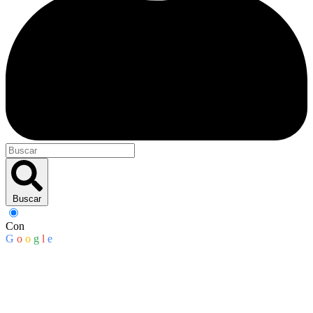
Buscar
Con
G
o
o
g
l
e