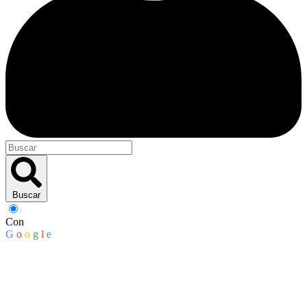
Buscar
Con
G
o
o
g
l
e