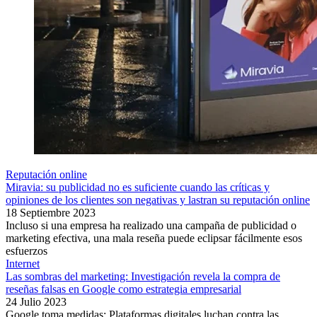
Reputación online
Miravia: su publicidad no es suficiente cuando las críticas y
opiniones de los clientes son negativas y lastran su reputación online
18 Septiembre 2023
Incluso si una empresa ha realizado una campaña de publicidad o
marketing efectiva, una mala reseña puede eclipsar fácilmente esos
esfuerzos
Internet
Las sombras del marketing: Investigación revela la compra de
reseñas falsas en Google como estrategia empresarial
24 Julio 2023
Google toma medidas: Plataformas digitales luchan contra las