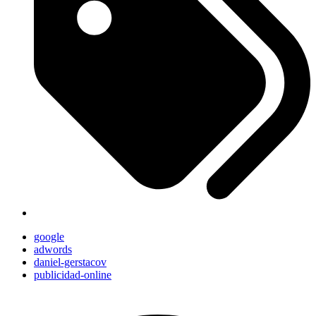
google
adwords
daniel-gerstacov
publicidad-online