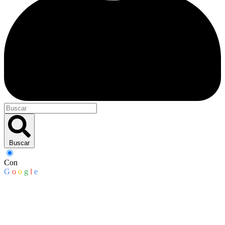
Buscar
Con
G
o
o
g
l
e