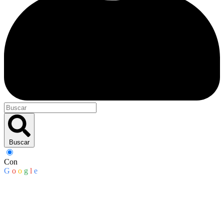
Buscar
Con
G
o
o
g
l
e