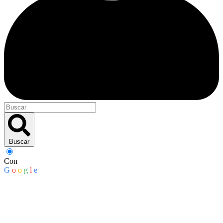
Buscar
Con
G
o
o
g
l
e