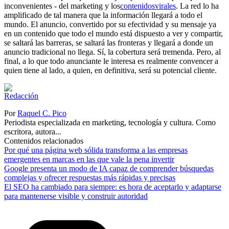
inconvenientes - del marketing y los
contenidosvirales
. La red lo ha
amplificado de tal manera que la información llegará a todo el
mundo. El anuncio, convertido por su efectividad y su mensaje ya
en un contenido que todo el mundo está dispuesto a ver y compartir,
se saltará las barreras, se saltará las fronteras y llegará a donde un
anuncio tradicional no llega. Sí, la cobertura será tremenda. Pero, al
final, a lo que todo anunciante le interesa es realmente convencer a
quien tiene al lado, a quien, en definitiva, será su potencial cliente.
Por
Raquel C. Pico
Periodista especializada en marketing, tecnología y cultura. Como
escritora, autora...
Contenidos relacionados
Por qué una página web sólida transforma a las empresas
emergentes en marcas en las que vale la pena invertir
Google presenta un modo de IA capaz de comprender búsquedas
complejas y ofrecer respuestas más rápidas y precisas
El SEO ha cambiado para siempre: es hora de aceptarlo y adaptarse
para mantenerse visible y construir autoridad