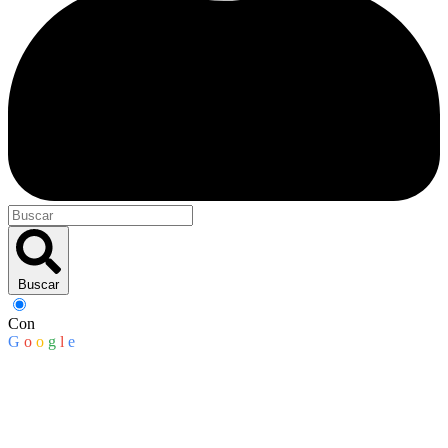
Buscar
Con
G
o
o
g
l
e