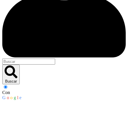
Buscar
Con
G
o
o
g
l
e