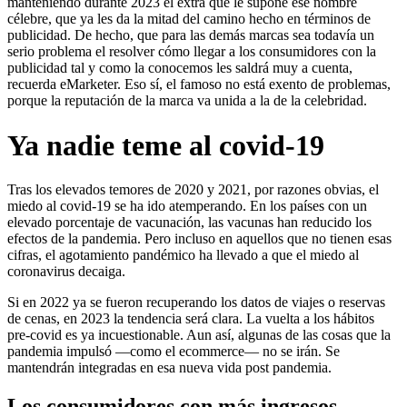
manteniendo durante 2023 el extra que le supone ese nombre
célebre, que ya les da la mitad del camino hecho en términos de
publicidad. De hecho, que para las demás marcas sea todavía un
serio problema el resolver cómo llegar a los consumidores con la
publicidad tal y como la conocemos les saldrá muy a cuenta,
recuerda eMarketer. Eso sí, el famoso no está exento de problemas,
porque la reputación de la marca va unida a la de la celebridad.
Ya nadie teme al covid-19
Tras los elevados temores de 2020 y 2021, por razones obvias, el
miedo al covid-19 se ha ido atemperando. En los países con un
elevado porcentaje de vacunación, las vacunas han reducido los
efectos de la pandemia. Pero incluso en aquellos que no tienen esas
cifras, el agotamiento pandémico ha llevado a que el miedo al
coronavirus decaiga.
Si en 2022 ya se fueron recuperando los datos de viajes o reservas
de cenas, en 2023 la tendencia será clara. La vuelta a los hábitos
pre-covid es ya incuestionable. Aun así, algunas de las cosas que la
pandemia impulsó —como el ecommerce— no se irán. Se
mantendrán integradas en esa nueva vida post pandemia.
Los consumidores con más ingresos