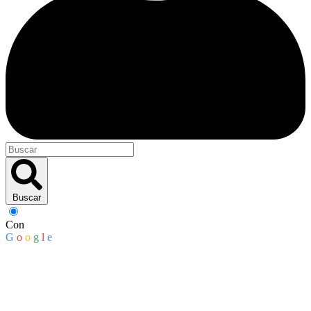
Buscar
Con
G
o
o
g
l
e