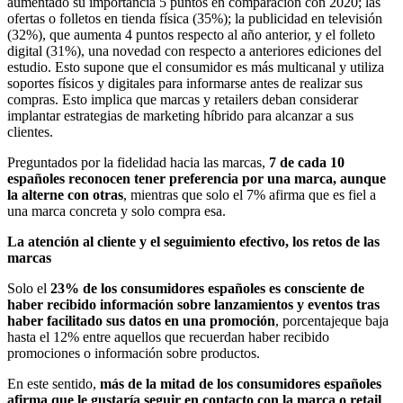
aumentado su importancia 5 puntos en comparación con 2020; las
ofertas o folletos en tienda física (35%); la publicidad en televisión
(32%), que aumenta 4 puntos respecto al año anterior, y el folleto
digital (31%), una novedad con respecto a anteriores ediciones del
estudio. Esto supone que el consumidor es más multicanal y utiliza
soportes físicos y digitales para informarse antes de realizar sus
compras. Esto implica que marcas y retailers deban considerar
implantar estrategias de marketing híbrido para alcanzar a sus
clientes.
Preguntados por la fidelidad hacia las marcas,
7 de cada 10
españoles reconocen tener preferencia por una marca, aunque
la alterne con otras
, mientras que solo el 7% afirma que es fiel a
una marca concreta y solo compra esa.
La atención al cliente y el seguimiento efectivo, los retos de las
marcas
Solo el
23% de los consumidores españoles es consciente de
haber recibido información sobre lanzamientos y eventos tras
haber facilitado sus datos en una promoción
, porcentajeque baja
hasta el 12% entre aquellos que recuerdan haber recibido
promociones o información sobre productos.
En este sentido,
más de la mitad de los consumidores españoles
afirma que le gustaría seguir en contacto con la marca o retail