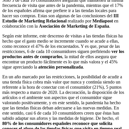
Solo 3 de cada 10 consumidores aseguran que mantienen la misma
frecuencia de visita que antes de la pandemia, mientras que el 17%
de los españoles afirma que prefiere ir a las tiendas locales para
hacer sus compras. Estas son algunas de las conclusiones del
III
Estudio de Marketing Relacional
realizado por
Mediapost
en
colaboración con la
Asociación de Marketing de España
.
Según este informe, este descenso de visitas a las tiendas físicas ha
hecho que el gasto medio se incremente cuando se acude a ellas,
como reconoce el 47% de los encuestados. Y es que, pesar de las
restricciones, 6 de cada 10 consumidores siguen prefiriendo
ver los
productos antes de comprarlos
, la mitad de ellos asegura que
encontrar un producto fácilmente es lo que más valora y el 45%
sigue apreciando la
atención personalizada
.
En un año marcado por las restricciones, la posibilidad de acudir a
una tienda física cobra más valor que nunca y continúa siendo un
referente a la hora de conectar con el consumidor (21%), 5 puntos
más respecto a marzo de 2020. La decoración, la disposición de los
artículos o el ambiente son aspectos que el consumidor sigue
valorando positivamente, y en este sentido, la pandemia ha hecho
que las tiendas físicas deban adecuarse a las nuevas medidas. En
este sentido, casi 6 de cada 10 consumidores creen que éstas han
sabido adaptar sus aforos y las medidas de higiene. De hecho, el
80% de los consumidores españoles reconoce que solicita
conocer el aforo de las tiendas físicas que visita en tiempo real,