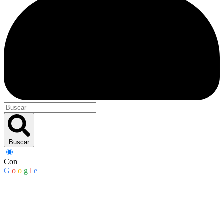
Buscar
Con
G
o
o
g
l
e