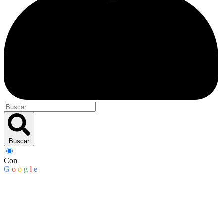
Buscar
Con
G
o
o
g
l
e