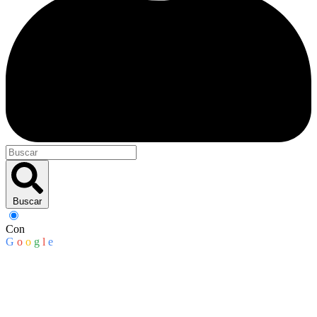
Buscar
Con
G
o
o
g
l
e