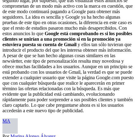
segundo lugar, por supuesto, que tras visualizar estos anuncios se
comprometan de un modo más activo con la marca en cuestión, que
de este modo continuará pagando a Google para obtener más
seguidores. La idea es sencilla y Google ya ha hecho algunas
pruebas de este tipo en otras ocasiones, la diferencia en este caso es
que el resto de estudios pasaron mucho más desapercibidos. Con
estos anuncios lo que
Google está comprobando es si los posibles
clientes se unirían a una promoción si en la promoción ya
estuviera puesta su cuenta de Gmail
y ellos tan sólo tuvieran que
introducir el producto del que les interesa obtener más información.
A pesar de que se han hecho algunas cosas similares en las
newsletter, este tipo de personalización resulta muy novedosa y
ofrece muchas facilidades a los usuarios. Aunque en un principio se
está probando con los usuarios de Gmail, la verdad es que se puede
extender a cualquier usuario que visite la página Google.com puesto
que con cualquier búsqueda que realice le aparecerán en primer
término las ofertas relacionadas con la búsqueda. Es más que
evidente que la publicidad está cambiando, evolucionando
rápidamente para poder sorprender a sus posibles clientes y también
claro captarlo. Lo que cabe preguntarse ahora es si los usuarios
accederán a este nuevo tipo de publicidad.
MA
Por
Marina Alonso Álvarez