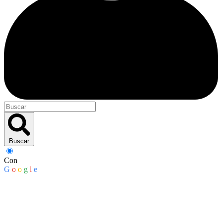
Buscar
Con
G
o
o
g
l
e