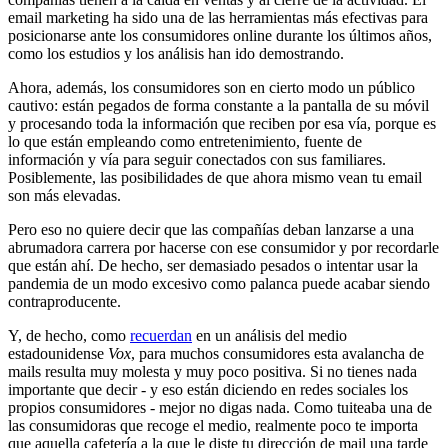
email marketing ha sido una de las herramientas más efectivas para
posicionarse ante los consumidores online durante los últimos años,
como los estudios y los análisis han ido demostrando.
Ahora, además, los consumidores son en cierto modo un público
cautivo: están pegados de forma constante a la pantalla de su móvil
y procesando toda la información que reciben por esa vía, porque es
lo que están empleando como entretenimiento, fuente de
información y vía para seguir conectados con sus familiares.
Posiblemente, las posibilidades de que ahora mismo vean tu email
son más elevadas.
Pero eso no quiere decir que las compañías deban lanzarse a una
abrumadora carrera por hacerse con ese consumidor y por recordarle
que están ahí. De hecho, ser demasiado pesados o intentar usar la
pandemia de un modo excesivo como palanca puede acabar siendo
contraproducente.
Y, de hecho, como
recuerdan
en un análisis del medio
estadounidense
Vox
, para muchos consumidores esta avalancha de
mails resulta muy molesta y muy poco positiva. Si no tienes nada
importante que decir - y eso están diciendo en redes sociales los
propios consumidores - mejor no digas nada. Como tuiteaba una de
las consumidoras que recoge el medio, realmente poco te importa
que aquella cafetería a la que le diste tu dirección de mail una tarde