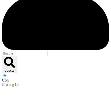
Buscar
Con
G
o
o
g
l
e