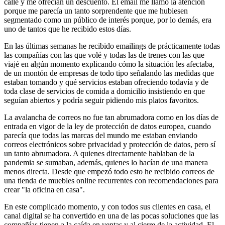
calle y me ofrecían un descuento. El email me llamó la atención
porque me parecía un tanto sorprendente que me hubiesen
segmentado como un público de interés porque, por lo demás, era
uno de tantos que he recibido estos días.
En las últimas semanas he recibido emailings de prácticamente todas
las compañías con las que volé y todas las de trenes con las que
viajé en algún momento explicando cómo la situación les afectaba,
de un montón de empresas de todo tipo señalando las medidas que
estaban tomando y qué servicios estaban ofreciendo todavía y de
toda clase de servicios de comida a domicilio insistiendo en que
seguían abiertos y podría seguir pidiendo mis platos favoritos.
La avalancha de correos no fue tan abrumadora como en los días de
entrada en vigor de la ley de protección de datos europea, cuando
parecía que todas las marcas del mundo me estaban enviando
correos electrónicos sobre privacidad y protección de datos, pero sí
un tanto abrumadora. A quienes directamente hablaban de la
pandemia se sumaban, además, quienes lo hacían de una manera
menos directa. Desde que empezó todo esto he recibido correos de
una tienda de muebles online recurrentes con recomendaciones para
crear "la oficina en casa".
En este complicado momento, y con todos sus clientes en casa, el
canal digital se ha convertido en una de las pocas soluciones que las
compañías tienen a la caída en ventas y al cierre de la actividad. El