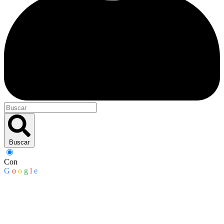
Buscar
Con
G
o
o
g
l
e