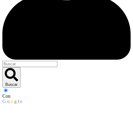
Buscar
Con
G
o
o
g
l
e