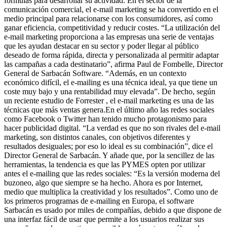
fórmulas para desarrollar su actividad. En el sector de la
comunicación comercial, el e-mail marketing se ha convertido en el
medio principal para relacionarse con los consumidores, así como
ganar eficiencia, competitividad y reducir costes. “La utilización del
e-mail marketing proporciona a las empresas una serie de ventajas
que les ayudan destacar en su sector y poder llegar al público
deseado de forma rápida, directa y personalizada al permitir adaptar
las campañas a cada destinatario”, afirma Paul de Fombelle, Director
General de Sarbacán Software. “Además, en un contexto
económico difícil, el e-mailing es una técnica ideal, ya que tiene un
coste muy bajo y una rentabilidad muy elevada”. De hecho, según
un reciente estudio de Forrester , el e-mail marketing es una de las
técnicas que más ventas genera.En el último año las redes sociales
como Facebook o Twitter han tenido mucho protagonismo para
hacer publicidad digital. “La verdad es que no son rivales del e-mail
marketing, son distintos canales, con objetivos diferentes y
resultados desiguales; por eso lo ideal es su combinación”, dice el
Director General de Sarbacán. Y añade que, por la sencillez de las
herramientas, la tendencia es que las PYMES opten por utilizar
antes el e-mailing que las redes sociales: “Es la versión moderna del
buzoneo, algo que siempre se ha hecho. Ahora es por Internet,
medio que multiplica la creatividad y los resultados”. Como uno de
los primeros programas de e-mailing en Europa, el software
Sarbacán es usado por miles de compañías, debido a que dispone de
una interfaz fácil de usar que permite a los usuarios realizar sus