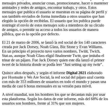
mensajes privados, anunciar cosas, promocionarse, hacer o mantener
amistades y redes de amigos, encontrar trabajo, y otros. Estos
mensajes que publica el usuario se muestran en su página de perfil y
son también enviados de forma inmediata a otros usuarios que han
elegido la opción de recibirlas. El usuario que los publica puede
restringir el envío de estos mensajes solo a miembros de su círculo
de amigos, o permitir su acceso a todos los usuarios de manera
pública, que es la opción por defecto.
El 21 de marzo de 2006, se lanzó la red social de los 140 caracteres
creada por Jack Dorsey, Noah Glass, Biz Stone y Evan Williams.
En un principio el proyecto tuvo varios nombres, Twiiit, Twich,
Stat.us, aunque Noah Glass eligió finalmente Twttr, que imitaba el
trinar de un pájaro. Fue Jack Dorsey quien este día lanzó el primer
tweet de la historia donde se podía leer "Just setting up my twttr".
Quince años después, y según el informe
Digital 2021
elaborado
por Hootsuite y We Are Social, la red social del pájaro azul cuenta
con más de 353 millones de usuarios en todo el mundo y pasan una
media de casi 6 horas mensuales en su versión para móvil.
A nivel mundial, son los hombres los que se decantan más por usar
esta plataforma. Según los datos de este informe, más del 68% de los
usuarios son hombres, frente al 31% que son mujeres.