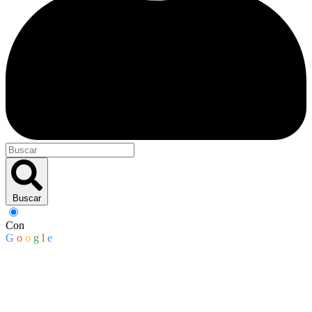
Buscar
Con
G
o
o
g
l
e