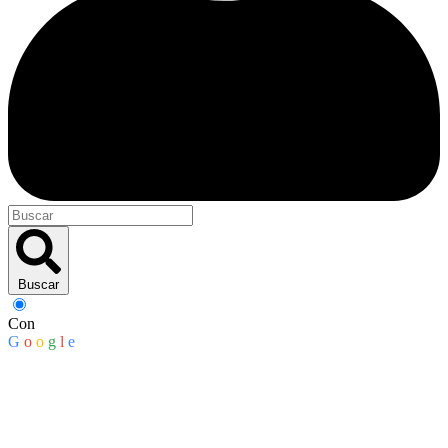
Buscar
Con
G
o
o
g
l
e