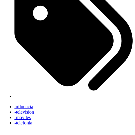
influencia
-television
-moviles
-telefonia