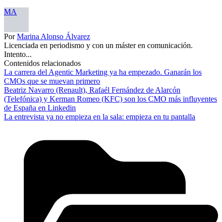
MA
Por
Marina Alonso Álvarez
Licenciada en periodismo y con un máster en comunicación.
Intento...
Contenidos relacionados
La carrera del Agentic Marketing ya ha empezado. Ganarán los
CMOs que se muevan primero
Beatriz Navarro (Renault), Rafaél Fernández de Alarcón
(Telefónica) y Kerman Romeo (KFC) son los CMO más influyentes
de España en Linkedin
La entrevista ya no empieza en la sala: empieza en tu pantalla