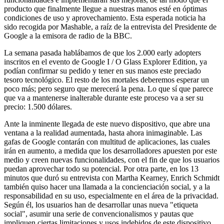
producto que finalmente llegue a nuestras manos esté en óptimas
condiciones de uso y aprovechamiento. Esta esperada noticia ha
sido recogida por Mashable, a raíz de la entrevista del Presidente de
Google a la emisora de radio de la BBC.
La semana pasada hablábamos de que los 2.000 early adopters
inscritos en el evento de Google I / O Glass Explorer Edition, ya
podían confirmar su pedido y tener en sus manos este preciado
tesoro tecnológico. El resto de los mortales deberemos esperar un
poco más; pero seguro que merecerá la pena. Lo que sí que parece
que va a mantenerse inalterable durante este proceso va a ser su
precio: 1.500 dólares.
Ante la inminente llegada de este nuevo dispositivo, que abre una
ventana a la realidad aumentada, hasta ahora inimaginable. Las
gafas de Google contarán con multitud de aplicaciones, las cuales
irán en aumento, a medida que los desarrolladores apuesten por este
medio y creen nuevas funcionalidades, con el fin de que los usuarios
puedan aprovechar todo su potencial. Por otra parte, en los 13
minutos que duró su entrevista con Martha Kearney, Enrich Schmidt
también quiso hacer una llamada a la concienciación social, y a la
responsabilidad en su uso, especialmente en el área de la privacidad.
Según él, los usuarios han de desarrollar unas nueva "etiqueta
social", asumir una serie de convencionalismos y pautas que
impliquen ciertas limitaciones y usos indebidos de este dispositivo,