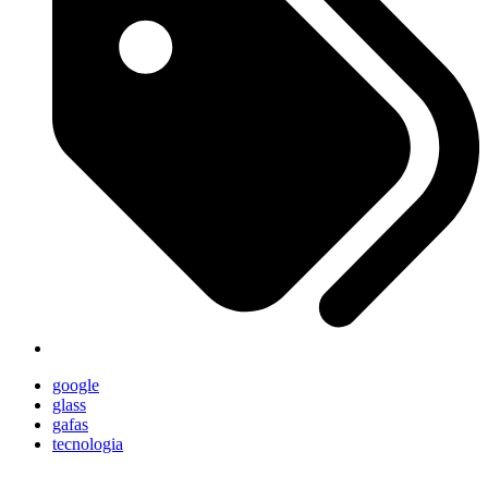
google
glass
gafas
tecnologia