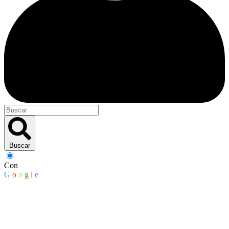
Buscar
Con
G
o
o
g
l
e