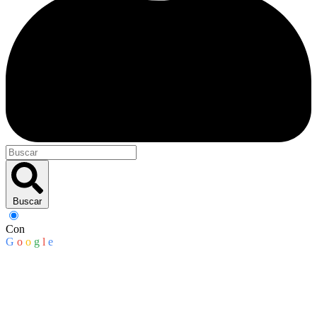
Buscar
Con
G
o
o
g
l
e