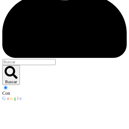
Buscar
Con
G
o
o
g
l
e