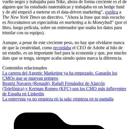
vuelto negro y trabajaba para Nike, ahora de forma creciente es el de
alguien que ha estudiado matemáticas y trabajaba en un hedge fund
y de ahí empezó a meterse en el data-driven marketing",
explica
a
The New York Times
un directivo. "Ahora la frase que más escucho
es
Necesitamos un especialista en marketing a lo
Moneyball
" (por el
libro, luego película, sobre un entrenador que usaba los datos para
triunfar con su equipo).
Aunque, a pesar de este creciente peso, no hay que olvidarse nunca
de que la creatividad, como
recordaba
el CEO de Adobe al hilo de
un estudio, es un importante fuel para la economía y que, por mucho
dato que se tenga, siempre acaba siendo quien marca la diferencia.
Contenidos relacionados
La carrera del Agentic Marketing ya ha empezado. Ganarán los
CMOs que se muevan primero
Beatriz Navarro (Renault), Rafaél Fernández de Alarcón
(Telefónica) y Kerman Romeo (KFC) son los CMO más influyentes
de España en Linkedin
La entrevista ya no empieza en la sala: empieza en tu pantalla