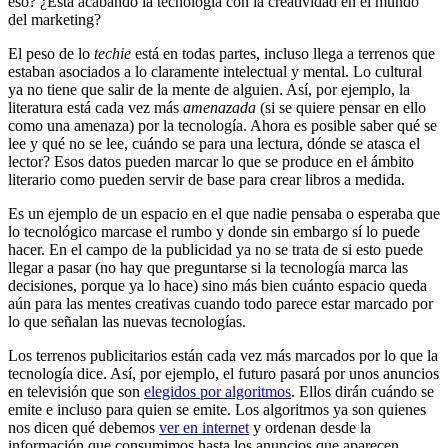
eso? ¿Está acabando la tecnología con la creatividad en el mundo
del marketing?
El peso de lo
techie
está en todas partes, incluso llega a terrenos que
estaban asociados a lo claramente intelectual y mental. Lo cultural
ya no tiene que salir de la mente de alguien. Así, por ejemplo, la
literatura está cada vez más
amenazada
(si se quiere pensar en ello
como una amenaza) por la tecnología. Ahora es posible saber qué se
lee y qué no se lee, cuándo se para una lectura, dónde se atasca el
lector? Esos datos pueden marcar lo que se produce en el ámbito
literario como pueden servir de base para crear libros a medida.
Es un ejemplo de un espacio en el que nadie pensaba o esperaba que
lo tecnológico marcase el rumbo y donde sin embargo sí lo puede
hacer. En el campo de la publicidad ya no se trata de si esto puede
llegar a pasar (no hay que preguntarse si la tecnología marca las
decisiones, porque ya lo hace) sino más bien cuánto espacio queda
aún para las mentes creativas cuando todo parece estar marcado por
lo que señalan las nuevas tecnologías.
Los terrenos publicitarios están cada vez más marcados por lo que la
tecnología dice. Así, por ejemplo, el futuro pasará por unos anuncios
en televisión que son
elegidos por algoritmos
. Ellos dirán cuándo se
emite e incluso para quien se emite. Los algoritmos ya son quienes
nos dicen qué debemos
ver en internet
y ordenan desde la
información que consumimos hasta los anuncios que aparecen