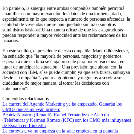
En paralelo, la sinergia entre ambas compañías también permitirá
cuantificar con mayor exactitud los datos de una tormenta dada,
especialmente en lo que respecta a número de personas afectadas, la
cantidad de viviendas que se han quedado sin luz o sin otros
suministros básicos?.Una manera eficaz de que las aseguradoras
puedan responder a mayor velocidad ante las reclamaciones de los
usuarios.
En este sentido, el presidente de esta compañía, Mark Gildersleeve,
ha señalado que "la mayoría de personas, negocios y gobiernos
esperan a que el clima se haga presente para poder reaccionar, en
lugar de anticipar la situación". Una previsión que ahora, con la
sociedad con IBM, sí se puede cumplir, ya que esta busca, subrayan
desde la compañía "ayudar a gobiernos y negocios a servir a sus
ciudadanos de mejor manera, al tomar las decisiones con
anticipación".
Contenidos relacionados
La carrera del Agentic Marketing ya ha empezado. Ganarán los
CMOs que se muevan primero
Beatriz Navarro (Renault), Rafaél Fernández de Alarcón
(Telefónica) y Kerman Romeo (KFC) son los CMO más influyentes
de España en Linkedin
La entrevista ya no empieza en la sala: empieza en tu pantalla