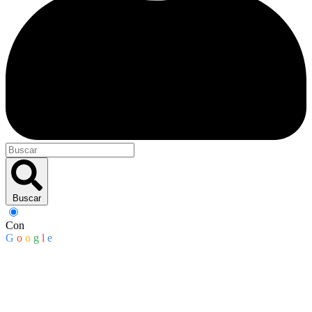
Buscar
Con
G
o
o
g
l
e