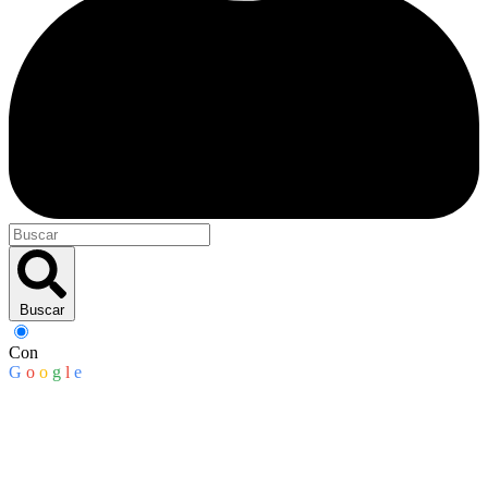
Buscar
Con
G
o
o
g
l
e