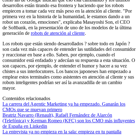
desarrollos están tirando esa frontera y haciendo que los robots
empiecen a tomar cada vez más peso en la atención al cliente. "Por
primera vez en la historia de la humanidad, le estamos dando a un
robot un corazón, emociones", explicaba Masayoshi Son, el CEO
de Softbank, en la presentación de uno de los modelos de la última
generación de
robots de atención al cliente
.
Los robots que están siendo desarrollados ? sobre todo en Japón ?
son cada vez más capaces de entender las sutilidades del consumidor
y reaccionar en base a ello. Saben, por ejemplo, cuando el
consumidor está enfadado y adecúan su respuesta a esta situación. O
son capaces, por ejemplo, de entender el humor y hacer a su vez
chistes a sus interlocutores. Los bancos japoneses han empezado a
emplear estos terminales como asistentes en atención al cliente y sus
robots inteligentes podrían ser así la avanzadilla de un cambio
mayor.
Contenidos relacionados
La carrera del Agentic Marketing ya ha empezado. Ganarán los
CMOs que se muevan primero
Beatriz Navarro (Renault), Rafaél Fernández de Alarcón
(Telefónica) y Kerman Romeo (KFC) son los CMO más influyentes
de España en Linkedin
La entrevista ya no empieza en la sala: empieza en tu pantalla