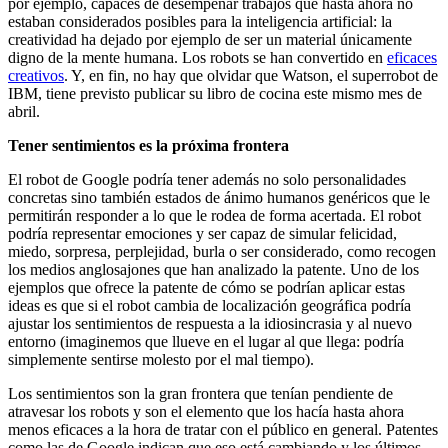
por ejemplo, capaces de desempeñar trabajos que hasta ahora no
estaban considerados posibles para la inteligencia artificial: la
creatividad ha dejado por ejemplo de ser un material únicamente
digno de la mente humana. Los robots se han convertido en
eficaces
creativos
. Y, en fin, no hay que olvidar que Watson, el superrobot de
IBM, tiene previsto publicar su libro de cocina este mismo mes de
abril.
Tener sentimientos es la próxima frontera
El robot de Google podría tener además no solo personalidades
concretas sino también estados de ánimo humanos genéricos que le
permitirán responder a lo que le rodea de forma acertada. El robot
podría representar emociones y ser capaz de simular felicidad,
miedo, sorpresa, perplejidad, burla o ser considerado, como recogen
los medios anglosajones que han analizado la patente. Uno de los
ejemplos que ofrece la patente de cómo se podrían aplicar estas
ideas es que si el robot cambia de localización geográfica podría
ajustar los sentimientos de respuesta a la idiosincrasia y al nuevo
entorno (imaginemos que llueve en el lugar al que llega: podría
simplemente sentirse molesto por el mal tiempo).
Los sentimientos son la gran frontera que tenían pendiente de
atravesar los robots y son el elemento que los hacía hasta ahora
menos eficaces a la hora de tratar con el público en general. Patentes
como las de Google indican que eso está cambiando y los últimos