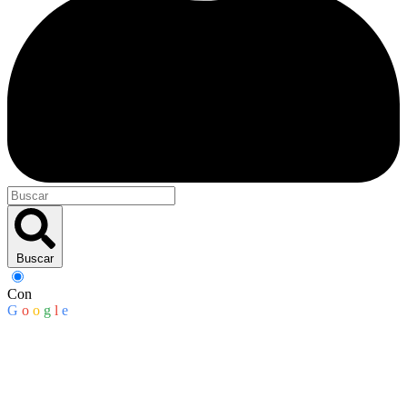
Buscar
Con
G
o
o
g
l
e