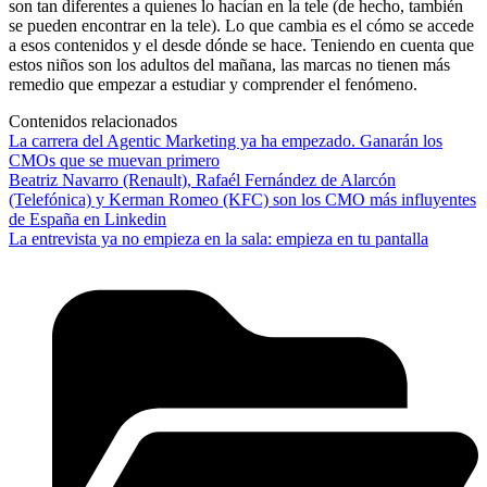
son tan diferentes a quienes lo hacían en la tele (de hecho, también
se pueden encontrar en la tele). Lo que cambia es el cómo se accede
a esos contenidos y el desde dónde se hace. Teniendo en cuenta que
estos niños son los adultos del mañana, las marcas no tienen más
remedio que empezar a estudiar y comprender el fenómeno.
Contenidos relacionados
La carrera del Agentic Marketing ya ha empezado. Ganarán los
CMOs que se muevan primero
Beatriz Navarro (Renault), Rafaél Fernández de Alarcón
(Telefónica) y Kerman Romeo (KFC) son los CMO más influyentes
de España en Linkedin
La entrevista ya no empieza en la sala: empieza en tu pantalla