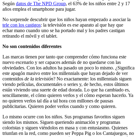
Según
datos de The NPD Group
, el 63% de los niños entre 2 y 17
años emplea el smartphone para jugar.
No sorprende descubrir que los niños hayan empezado a asociar la
tele con los castigos
: la televisión es ese aparato al que hay que
echar mano cuando uno se ha portado mal y los padres castigan
retirando el móvil y el tablet.
No son contenidos diferentes
Las marcas tienen por tanto que comprender cómo funciona este
nuevo escenario y ser capaces además de no quedarse con las
obviedades. Con los adultos ha pasado un poco lo mismo. ¿Significa
este apagón masivo entre los millennials que hayan dejado de ver
contenidos
de la televisión
? No exactamente: los millennials siguen
viendo películas, documentales o series y, de hecho, estos últimos
están viviendo una suerte de edad dorada. Lo que ha cambiado es,
sencillamente, el cómo quieren verlos y el cómo esperan hacerlo. Ya
no quieren verlos tal día a tal hora con millones de pausas
publicitarias. Quieren poder verlos cuando y como quieren.
Lo mismo ocurre con los niños. Sus programas favoritos siguen
siendo los mismos. Siguen queriendo animación y programas
coloristas y siguen viéndolos en masa y con entusiasmo. Quienes
triunfan en la red, como pueden ser Peppa Pig o los Cantajuegos, no