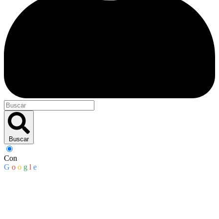
Buscar
Con
G
o
o
g
l
e