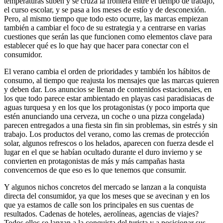
temperaturas suben y se cruza la frontera entre el tiempo de trabajo,
el curso escolar, y se pasa a los meses de estío y de desconexión.
Pero, al mismo tiempo que todo esto ocurre, las marcas empiezan
también a cambiar el foco de su estrategia y a centrarse en varias
cuestiones que serán las que funcionen como elementos clave para
establecer qué es lo que hay que hacer para conectar con el
consumidor.
El verano cambia el orden de prioridades y también los hábitos de
consumo, al tiempo que reajusta los mensajes que las marcas quieren
y deben dar. Los anuncios se llenan de contenidos estacionales, en
los que todo parece estar ambientado en playas casi paradisiacas de
aguas turquesa y en los que los protagonistas (y poco importa que
estén anunciando una cerveza, un coche o una pizza congelada)
parecen entregados a una fiesta sin fin sin problemas, sin estrés y sin
trabajo. Los productos del verano, como las cremas de protección
solar, algunos refrescos o los helados, aparecen con fuerza desde el
lugar en el que se habían ocultado durante el duro invierno y se
convierten en protagonistas de más y más campañas hasta
convencernos de que eso es lo que tenemos que consumir.
Y algunos nichos concretos del mercado se lanzan a la conquista
directa del consumidor, ya que los meses que se avecinan y en los
que ya estamos de calle son los principales en sus cuentas de
resultados. Cadenas de hoteles, aerolíneas, agencias de viajes?
Todos ellos se lanzan a la conquista del turista y a posicionar sus