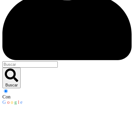
Buscar
Con
G
o
o
g
l
e