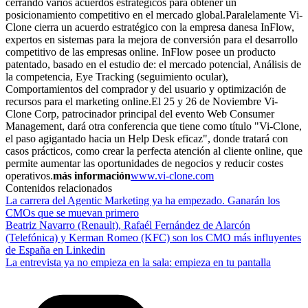
cerrando varios acuerdos estratégicos para obtener un
posicionamiento competitivo en el mercado global.Paralelamente Vi-
Clone cierra un acuerdo estratégico con la empresa danesa InFlow,
expertos en sistemas para la mejora de conversión para el desarrollo
competitivo de las empresas online. InFlow posee un producto
patentado, basado en el estudio de: el mercado potencial, Análisis de
la competencia, Eye Tracking (seguimiento ocular),
Comportamientos del comprador y del usuario y optimización de
recursos para el marketing online.El 25 y 26 de Noviembre Vi-
Clone Corp, patrocinador principal del evento Web Consumer
Management, dará otra conferencia que tiene como título "Vi-Clone,
el paso agigantado hacia un Help Desk eficaz", donde tratará con
casos prácticos, como crear la perfecta atención al cliente online, que
permite aumentar las oportunidades de negocios y reducir costes
operativos.
más información
www.vi-clone.com
Contenidos relacionados
La carrera del Agentic Marketing ya ha empezado. Ganarán los
CMOs que se muevan primero
Beatriz Navarro (Renault), Rafaél Fernández de Alarcón
(Telefónica) y Kerman Romeo (KFC) son los CMO más influyentes
de España en Linkedin
La entrevista ya no empieza en la sala: empieza en tu pantalla