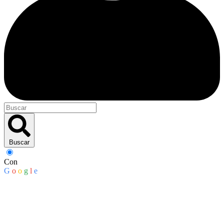
Buscar
Con
G
o
o
g
l
e