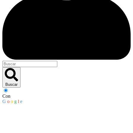
Buscar
Con
G
o
o
g
l
e