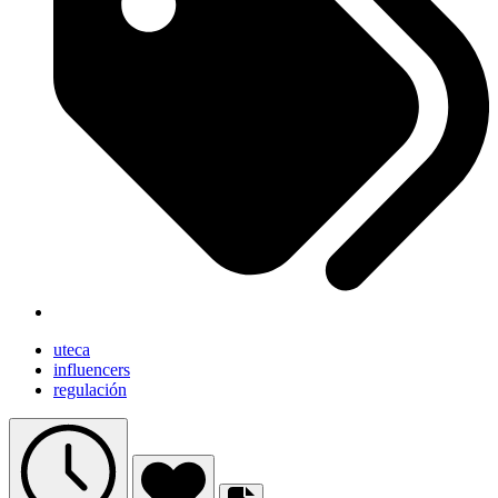
uteca
influencers
regulación