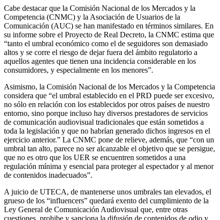
Cabe destacar que la Comisión Nacional de los Mercados y la
Competencia (CNMC) y la Asociación de Usuarios de la
Comunicación (AUC) se han manifestado en términos similares. En
su informe sobre el Proyecto de Real Decreto, la CNMC estima que
“tanto el umbral económico como el de seguidores son demasiado
altos y se corre el riesgo de dejar fuera del ámbito regulatorio a
aquellos agentes que tienen una incidencia considerable en los
consumidores, y especialmente en los menores”.
Asimismo, la Comisión Nacional de los Mercados y la Competencia
considera que “el umbral establecido en el PRD puede ser excesivo,
no sólo en relación con los establecidos por otros países de nuestro
entorno, sino porque incluso hay diversos prestadores de servicios
de comunicación audiovisual tradicionales que están sometidos a
toda la legislación y que no habrían generado dichos ingresos en el
ejercicio anterior.” La CNMC pone de relieve, además, que “con un
umbral tan alto, parece no ser alcanzable el objetivo que se persigue,
que no es otro que los UER se encuentren sometidos a una
regulación mínima y esencial para proteger al espectador y al menor
de contenidos inadecuados”.
A juicio de UTECA, de mantenerse unos umbrales tan elevados, el
grueso de los “influencers” quedará exento del cumplimiento de la
Ley General de Comunicación Audiovisual que, entre otras
cuestiones, prohibe y sanciona la difusión de contenidos de odio y