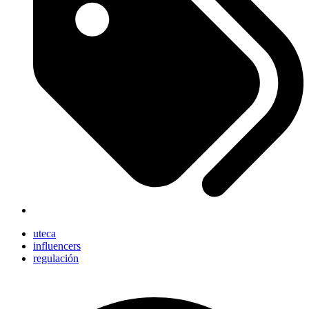
uteca
influencers
regulación