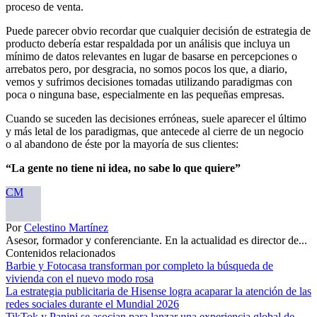
proceso de venta.
Puede parecer obvio recordar que cualquier decisión de estrategia de
producto debería estar respaldada por un análisis que incluya un
mínimo de datos relevantes en lugar de basarse en percepciones o
arrebatos pero, por desgracia, no somos pocos los que, a diario,
vemos y sufrimos decisiones tomadas utilizando paradigmas con
poca o ninguna base, especialmente en las pequeñas empresas.
Cuando se suceden las decisiones erróneas, suele aparecer el último
y más letal de los paradigmas, que antecede al cierre de un negocio
o al abandono de éste por la mayoría de sus clientes:
“La gente no tiene ni idea, no sabe lo que quiere”
CM
Por
Celestino Martínez
Asesor, formador y conferenciante. En la actualidad es director de...
Contenidos relacionados
Barbie y Fotocasa transforman por completo la búsqueda de
vivienda con el nuevo modo rosa
La estrategia publicitaria de Hisense logra acaparar la atención de las
redes sociales durante el Mundial 2026
TikTok y Panini se asocian para lanzar una experiencia global de