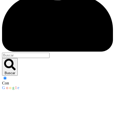
Buscar
Con
G
o
o
g
l
e