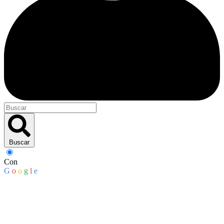
Buscar
Con
G
o
o
g
l
e