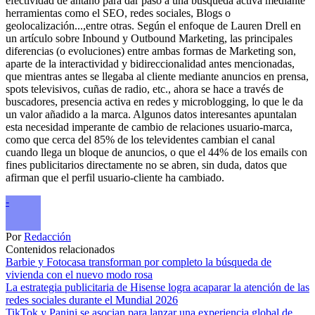
efectividad de antaño para dar paso a una búsqueda activa mediante
herramientas como el SEO, redes sociales, Blogs o
geolocalización...,entre otras. Según el enfoque de Lauren Drell en
un artículo sobre Inbound y Outbound Marketing, las principales
diferencias (o evoluciones) entre ambas formas de Marketing son,
aparte de la interactividad y bidireccionalidad antes mencionadas,
que mientras antes se llegaba al cliente mediante anuncios en prensa,
spots televisivos, cuñas de radio, etc., ahora se hace a través de
buscadores, presencia activa en redes y microblogging, lo que le da
un valor añadido a la marca. Algunos datos interesantes apuntalan
esta necesidad imperante de cambio de relaciones usuario-marca,
como que cerca del 85% de los televidentes cambian el canal
cuando llega un bloque de anuncios, o que el 44% de los emails con
fines publicitarios directamente no se abren, sin duda, datos que
afirman que el perfil usuario-cliente ha cambiado.
-
Por
Redacción
Contenidos relacionados
Barbie y Fotocasa transforman por completo la búsqueda de
vivienda con el nuevo modo rosa
La estrategia publicitaria de Hisense logra acaparar la atención de las
redes sociales durante el Mundial 2026
TikTok y Panini se asocian para lanzar una experiencia global de