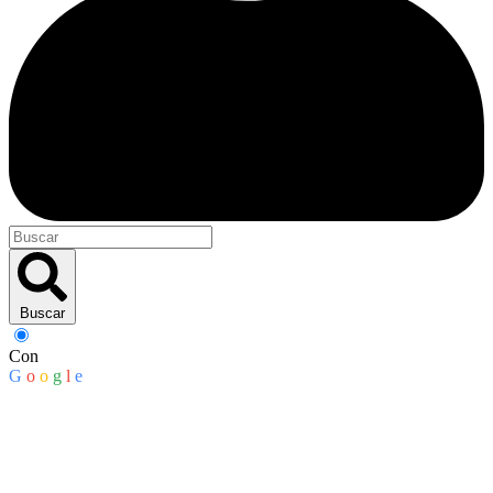
Buscar
Con
G
o
o
g
l
e