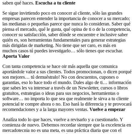
saben qué haces.
Escucha a tu cliente
Se sigue invirtiendo poco en conocer al cliente, sólo las grandes
empresas parecen entender la importancia de conocer a su mercado;
las medianas o pequeñas parece que nunca lo consideran. Saber qué
piensa el mercado, qué le gusta, qué opina de ti o de la competencia,
conocer su satisfacción, saber dónde se encuentre e inclusive saber
quién es, son herramientas fundamentales para generar estrategias
más dirigidas de marketing. No tiene que ser caro, es más en
muchos casos tú puedes investigarlo… sólo tienes que escuchar.
Aporta Valor
Con tanta competencia se hace oir más aquella que comunica
aportándole valor a sus clientes. Todos promocionan, o dicen porqué
son mejores… tú demuéstralo! No con descuentos, cupones o
garantias, eso lo hace todo el mundo. Dales algo de ti… información
que sabes les va interesar a través de un Newsletter, cursos o libros
gratuitos, estrategias o ideas para sus negocios, herramientas o
software… no importa lo que sea que realmente le sirva a tu cliente
potencial te compre ahora o no. Eso hará la diferencia y te provocará
recomendaciones y a la larga mayores ventas.
Vuelve a empezar
Analíza todo lo que haces, vuelve a revisarlo y a cuestionarlo. Y
comienza de nuevo. Debemos recordar siempre que la excelencia en
mercadotecnia no es una meta, es una práctica diaria que con el