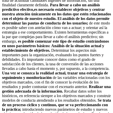
trata de acumular cantidades ingentes de información, sin una
finalidad claramente definida.
Para llevar a cabo un análisis
predictivo efectivo,es necesario establecer objetivos y centrar
nuestra atención únicamente en los datos que estén relacionados
con el objeto de nuestro estudio.
El análisis de los datos permite
determinar las pautas de conducta de los usuarios;
de este modo
es posible saber con antelación cómo van a actuar; y orientar así la
estrategia a ese comportamiento. Existen herramientas específicas a
la par que complejas para llevar a cabo el análisis predictivo; sin
embargo,
es posible comenzar este tipo de estudio centrándonos
en unos parámetros básicos:
Análisis de la situación actual y
establecimiento de objetivos.
Determinar los aspectos más
importantes para la organización, evaluando los puntos fuertes y
debilidades. Es importante conocer datos como el grado de
satisfacción de los clientes, la tasa de conversión de las acciones
llevadas a cabo hasta el momento y, por supuesto, a la competencia.
Una vez se conozca la realidad actual, trazar una estrategia de
seguimiento y monitorización
de las variables relacionadas con los
objetivos marcados, con el fin de conocer la evolución de los
resultados y poder contrastar con el escenario anterior.
Realizar una
gestión adecuada de la información.
Recabar datos sobre los
históricos, en referencia siempre a los objetivos marcados y construir
modelos de conducta atendiendo a los resultados obtenidos.
Se trata
de un proceso cíclico y continuo, que se va perfeccionando con
la práctica;
introduciendo nuevos parámetros de estudio y nuevos