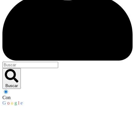
Buscar
Con
G
o
o
g
l
e