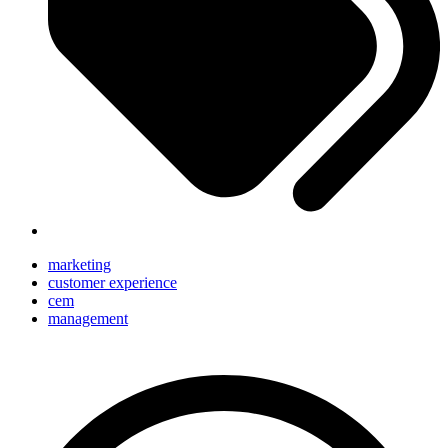
marketing
customer experience
cem
management