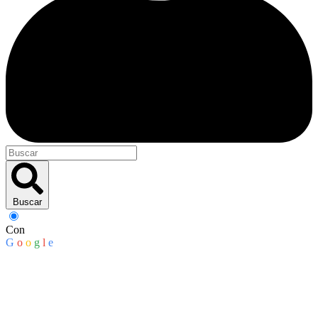
Buscar
Con
G
o
o
g
l
e