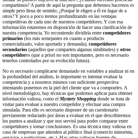
compartimos? A partir de aquí la pregunta que debemos hacernos es
simple pero llena de sentido; ¿Porqué le eligen a él en lugar de a
otros? Y poco a poco iremos profundizando en las ventajas
competitivas de cada uno de nuestros competidores. Y con esa
información estaremos en disposición de hacer una clasificación de
nuestra competencia. Yo recomiendo dividirla entre
competidores
primarios
(los más semejantes en cuanto a producto
comercializado, valor aportado y demanda),
competidores
secundarios
(aquellos que comparten algunas similitudes) y
otros
competidor
es (que a priori no son importantes, pero es necesario
tenerlos controlados por su evolución futura).
No es necesario complicarse demasiado en variables a analizar ni en
la profundidad del análisis, lo importante es intentar evaluar la
competencia y a nosotros mismos con suficiente perspectiva
intentando ponernos en la piel del cliente que va a comprarles. A
nivel metodológico, hay técnicas que podemos aplicar para obtener
información valiosa, como el
Mystery Shopping
donde se trata de
visitar para evaluar a nuestro competidor y efectuar una compra
simulada. Para ello es necesario disponer de un cuestionario
previamente redactado por áreas a evaluar en el que describiremos
los puntos a analizar y que nos servirá para poder comparar entre
competidores y tomar conclusiones. Es una técnica muy valiosa en
caso de empresas que atienden al público final (comercio minorista,
servicios a particulares, etc.). Hay otras valiosas fuentes de