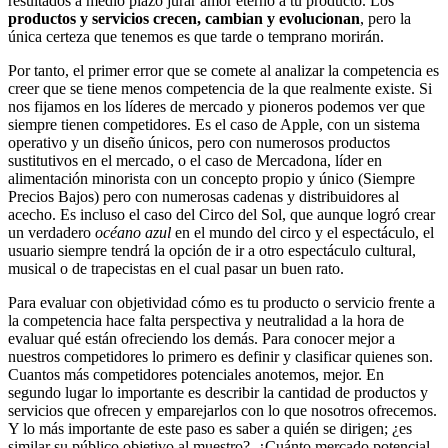
resultados a medio plazo jurar amor eterno a tu producto. Los
productos y servicios crecen, cambian y evolucionan
, pero la
única certeza que tenemos es que tarde o temprano morirán.
Por tanto, el primer error que se comete al analizar la competencia es
creer que se tiene menos competencia de la que realmente existe. Si
nos fijamos en los líderes de mercado y pioneros podemos ver que
siempre tienen competidores. Es el caso de Apple, con un sistema
operativo y un diseño únicos, pero con numerosos productos
sustitutivos en el mercado, o el caso de Mercadona, líder en
alimentación minorista con un concepto propio y único (Siempre
Precios Bajos) pero con numerosas cadenas y distribuidores al
acecho. Es incluso el caso del Circo del Sol, que aunque logró crear
un verdadero
océano azul
en el mundo del circo y el espectáculo, el
usuario siempre tendrá la opción de ir a otro espectáculo cultural,
musical o de trapecistas en el cual pasar un buen rato.
Para evaluar con objetividad cómo es tu producto o servicio frente a
la competencia hace falta perspectiva y neutralidad a la hora de
evaluar qué están ofreciendo los demás. Para conocer mejor a
nuestros competidores lo primero es definir y clasificar quienes son.
Cuantos más competidores potenciales anotemos, mejor. En
segundo lugar lo importante es describir la cantidad de productos y
servicios que ofrecen y emparejarlos con lo que nosotros ofrecemos.
Y lo más importante de este paso es saber a quién se dirigen; ¿es
similar su público objetivo al muestro?, ¿Cuánto mercado potencial