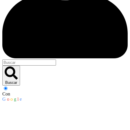
Buscar
Con
G
o
o
g
l
e