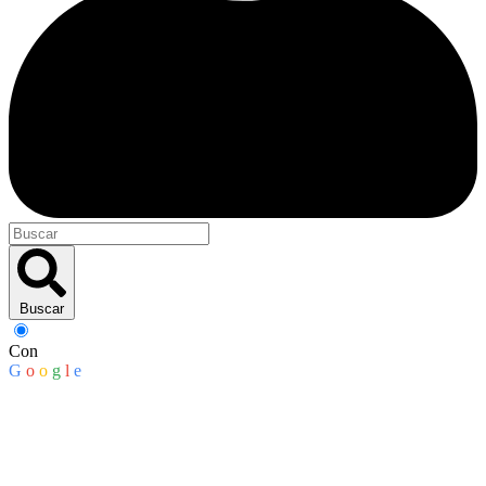
Buscar
Con
G
o
o
g
l
e