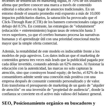
recientes de tendencias en marketing digital, el 70% de los usuarios
afirma que prefiere conocer una marca a través de contenido
editorial o educativo en lugar de anuncios tradicionales. En un
entorno donde el usuario promedio está expuesto a más de 10,000
impactos publicitarios diarios, la saturación ha provocado que el
Click-Through Rate (CTR) de los banners convencionales caiga por
debajo del 0.5%. En contraste, las estrategias de "edutainment"
(educación + entretenimiento) logran tasas de retención hasta 3
veces superiores, ya que el cerebro humano procesa las narrativas
humanas y el aprendizaje útil con una prioridad emocional mucho
mayor que la simple oferta comercial.
Además, la rentabilidad de este modelo es indiscutible frente a los
modelos de puja agresivos. Los datos indican que el marketing de
contenidos genera tres veces más leads que la publicidad pagada por
cada dólar invertido, costando además un 62% menos. Al fusionar la
educación con la autenticidad, las marcas no solo capturan la
atención, sino que construyen brand equity; de hecho, el 82% de los
consumidores admite sentir una conexión más positiva con una
empresa después de consumir contenido personalizado y de valor.
Esto transforma el presupuesto de marketing de un gasto de "alquiler
de atención" en una inversión de "propiedad de audiencia", donde la
confianza se convierte en el activo más valioso del balance general.
SEO, Posicionamiento orgánico en buscadores y