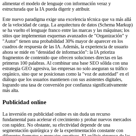
alimentar el modelo de lenguaje con información veraz y
estructurada que la IA pueda digerir y atribuir.
Este nuevo paradigma exige una excelencia técnica que va más allá
de la velocidad de carga. La arquitectura de datos (Schema Markup)
se ha vuelto el lenguaje franco entre las marcas y las máquinas; los
sitios que implementan esquemas avanzados de "Organización" y
"Autor" tienen una probabilidad 30% mayor de aparecer en los
cuadros de respuesta de las IA. Además, la experiencia de usuario
ahora se mide en "densidad de información": la IA prioriza
fragmentos de contenido que ofrecen soluciones directas en las
primeras 100 palabras. Al combinar una base SEO sólida con una
estrategia GEO agresiva, las empresas no solo aseguran su tráfico
orgánico, sino que se posicionan como la "voz de autoridad" en el
diálogo que los usuarios mantienen con sus asistentes digitales,
logrando una tasa de conversión por confianza significativamente
más alta.
Publicidad online
La inversión en publicidad online es sin duda un recurso
fundamental para acelerar el crecimiento y probar nuevos mercados
con rapidez. No obstante, su efectividad depende de una
segmentación quirúrgica y de la experimentación constante con
diferentes formatos y mensajes creativos. El análisis riguroso de las