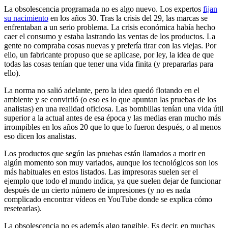
La obsolescencia programada no es algo nuevo. Los expertos
fijan
su nacimiento
en los años 30. Tras la crisis del 29, las marcas se
enfrentaban a un serio problema. La crisis económica había hecho
caer el consumo y estaba lastrando las ventas de los productos. La
gente no compraba cosas nuevas y prefería tirar con las viejas. Por
ello, un fabricante propuso que se aplicase, por ley, la idea de que
todas las cosas tenían que tener una vida finita (y prepararlas para
ello).
La norma no salió adelante, pero la idea quedó flotando en el
ambiente y se convirtió (o eso es lo que apuntan las pruebas de los
analistas) en una realidad oficiosa. Las bombillas tenían una vida útil
superior a la actual antes de esa época y las medias eran mucho más
irrompibles en los años 20 que lo que lo fueron después, o al menos
eso dicen los analistas.
Los productos que según las pruebas están llamados a morir en
algún momento son muy variados, aunque los tecnológicos son los
más habituales en estos listados. Las impresoras suelen ser el
ejemplo que todo el mundo indica, ya que suelen dejar de funcionar
después de un cierto número de impresiones (y no es nada
complicado encontrar vídeos en YouTube donde se explica cómo
resetearlas).
La obsolescencia no es además algo tangible. Es decir, en muchas