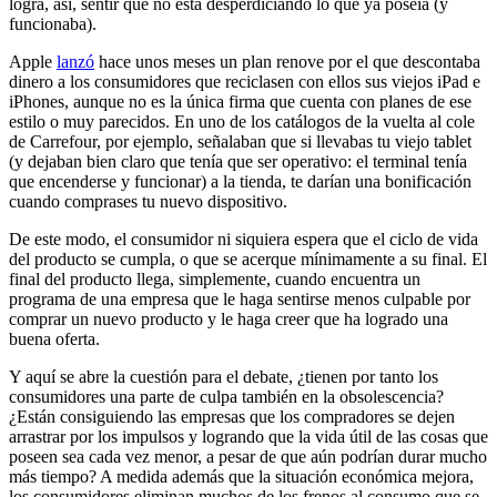
logra, así, sentir que no está desperdiciando lo que ya poseía (y
funcionaba).
Apple
lanzó
hace unos meses un plan renove por el que descontaba
dinero a los consumidores que reciclasen con ellos sus viejos iPad e
iPhones, aunque no es la única firma que cuenta con planes de ese
estilo o muy parecidos. En uno de los catálogos de la vuelta al cole
de Carrefour, por ejemplo, señalaban que si llevabas tu viejo tablet
(y dejaban bien claro que tenía que ser operativo: el terminal tenía
que encenderse y funcionar) a la tienda, te darían una bonificación
cuando comprases tu nuevo dispositivo.
De este modo, el consumidor ni siquiera espera que el ciclo de vida
del producto se cumpla, o que se acerque mínimamente a su final. El
final del producto llega, simplemente, cuando encuentra un
programa de una empresa que le haga sentirse menos culpable por
comprar un nuevo producto y le haga creer que ha logrado una
buena oferta.
Y aquí se abre la cuestión para el debate, ¿tienen por tanto los
consumidores una parte de culpa también en la obsolescencia?
¿Están consiguiendo las empresas que los compradores se dejen
arrastrar por los impulsos y logrando que la vida útil de las cosas que
poseen sea cada vez menor, a pesar de que aún podrían durar mucho
más tiempo? A medida además que la situación económica mejora,
los consumidores eliminan muchos de los frenos al consumo que se