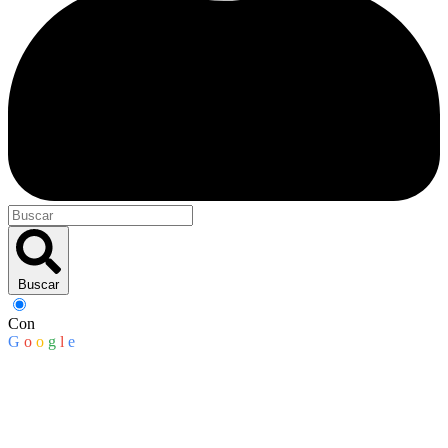
Buscar
Con
G
o
o
g
l
e