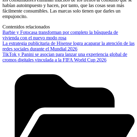
habían autoimpuesto y hacen, por tanto, que las cosas sean más
fácilmente consumibles. Las marcas solo tienen que darles un
empujoncito.
Contenidos relacionados
Barbie y Fotocasa transforman por completo la búsqueda de
vivienda con el nuevo modo rosa
La estrategia publicitaria de Hisense logra acaparar la atención de las
redes sociales durante el Mundial 2026
TikTok y Panini se asocian para lanzar una experiencia global de
cromos digitales vinculada a la FIFA World Cup 2026