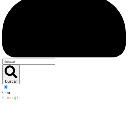
Buscar
Con
G
o
o
g
l
e