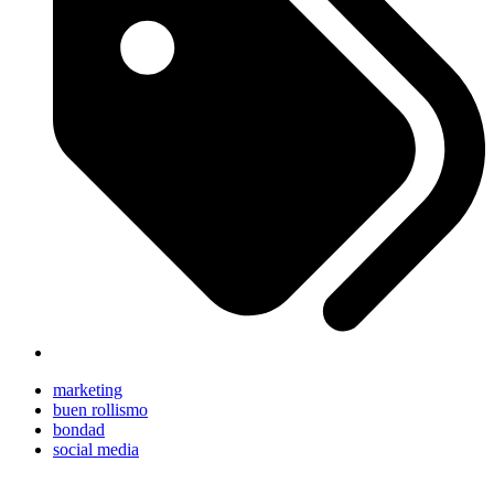
marketing
buen rollismo
bondad
social media