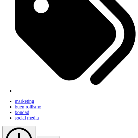
marketing
buen rollismo
bondad
social media