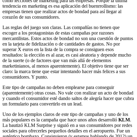
como lecciones de marketing para las empresas. Porque la última
tendencia en marketing es esa aplicación del buenrrollismo: las
empresas tienen que realizar actos de bondad para así llegar al
corazón de sus consumidores.
Las reglas del juego son claras. Las compañías no tienen que
escoger a los protagonistas de estas campañas por razones
mercantilistas. Estos actos de bondad no son una cuestión de puntos
en la tarjeta de fidelización o de cantidades de gastos. No por
superar X euros en la lista de la compra se consiguen esos
resultados: la elección es al azar, es casi aleatoria y depende mucho
de la suerte (o de factores que van más allá de elementos
marketinianos, al menos aparentemente). El objetivo tiene que ser
claro: la marca tiene que estar intentando hacer más felices a sus
consumidores. Y punto.
Este tipo de campañas no deben emplearse para conseguir
(aparentemente) otras cosas. No vale con realizar un acto de bondad
y cuando el consumidor esté dando saltos de alegría hacer que cubra
un formulario para convertirlo en un lead.
Uno de los ejemplos claros de este tipo de campañas y uno de los
más populares es la campaña que hace unos años desarrolló
KLM
.
La bautizó KLM Surprise y siguió en a sus consumidores por redes
sociales para ofrecerles pequeños detalles en el aeropuerto. Fue un
auténtico bombazo. Consiguieron (y estamos hablando de 2012) un