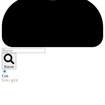
Buscar
Con
G
o
o
g
l
e