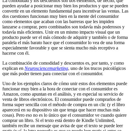
La comodidad y los descuentos son dos elementos, de hecho, que
pueden ayudar a posicionar muy bien los productos y que se pueden
convertir en un elemento fundamental para incentivar las ventas. Las
dos cuestiones funcionan muy bien en la mente del consumidor
como elementos que acaban con las barreras que les impiden
lanzarse a comprar, pero combinados son todavía más poderosos y
todavía más eficientes. Unir en un mismo impacto visual que un
producto puede ser el más cómodo de adquirir y también o de forma
paralela el más barato hace que el consumidor lo vea de una forma
especialmente favorable y que se sienta mucho más receptivo a
hacerse con él.
La combinación de comodidad y descuentos es, por tanto, y como
explican en
Neurosciencemarketing
, uno de los trucos psicológicos
que más poder tienen para conectar con el consumidor.
Uno de los ejemplos claros de cómo unir estos dos elementos puede
funcionar muy bien a la hora de conectar con el consumidor es
Amazon, como apuntan en el análisis, y en especial su servicio de
venta de libros electrónicos. El consumidor puede comprarlos de
forma super sencilla con el método de compra en un clic (y el libro
aparecerá en su dispositivo sin que tenga que hacer muchas más
cosas). Pero eso no es lo único que el consumidor ve cuando quiere
comprar un libro. Si el texto está dentro de Kindle Unlimited,
también recibe un mensaje que avisa de que el texto se puede leer
gratis (y sí, la letra pequeña es que se puede leer gratis si antes se