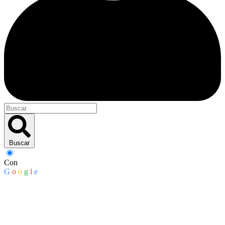
Buscar
Con
G
o
o
g
l
e