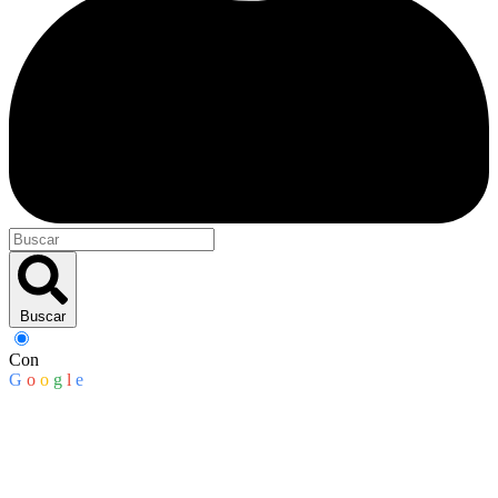
Buscar
Con
G
o
o
g
l
e