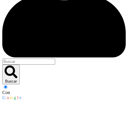
Buscar
Con
G
o
o
g
l
e