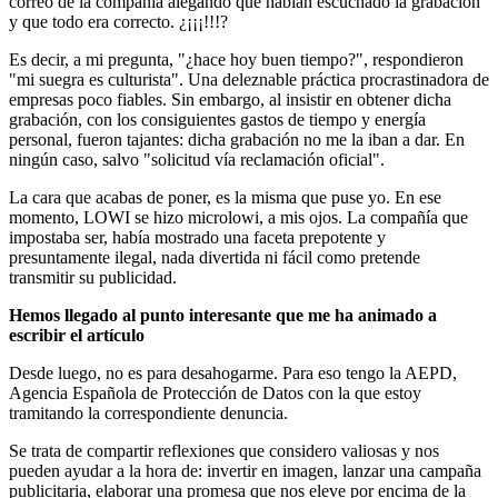
correo de la compañía alegando que habían escuchado la grabación
y que todo era correcto. ¿¡¡¡!!!?
Es decir, a mi pregunta, "¿hace hoy buen tiempo?", respondieron
"mi suegra es culturista". Una deleznable práctica procrastinadora de
empresas poco fiables. Sin embargo, al insistir en obtener dicha
grabación, con los consiguientes gastos de tiempo y energía
personal, fueron tajantes: dicha grabación no me la iban a dar. En
ningún caso, salvo "solicitud vía reclamación oficial".
La cara que acabas de poner, es la misma que puse yo. En ese
momento, LOWI se hizo microlowi, a mis ojos. La compañía que
impostaba ser, había mostrado una faceta prepotente y
presuntamente ilegal, nada divertida ni fácil como pretende
transmitir su publicidad.
Hemos llegado al punto interesante que me ha animado a
escribir el artículo
Desde luego, no es para desahogarme. Para eso tengo la AEPD,
Agencia Española de Protección de Datos con la que estoy
tramitando la correspondiente denuncia.
Se trata de compartir reflexiones que considero valiosas y nos
pueden ayudar a la hora de: invertir en imagen, lanzar una campaña
publicitaria, elaborar una promesa que nos eleve por encima de la