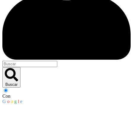
Buscar
Con
G
o
o
g
l
e