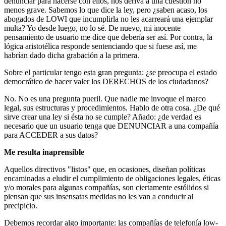
denunciar para hacerse con ellos, nos deriva a una cuestión no
menos grave. Sabemos lo que dice la ley, pero ¿saben acaso, los
abogados de LOWI que incumplirla no les acarreará una ejemplar
multa? Yo desde luego, no lo sé. De nuevo, mi inocente
pensamiento de usuario me dice que debería ser así. Por contra, la
lógica aristotélica responde sentenciando que si fuese así, me
habrían dado dicha grabación a la primera.
Sobre el particular tengo esta gran pregunta: ¿se preocupa el estado
democrático de hacer valer los DERECHOS de los ciudadanos?
No. No es una pregunta pueril. Que nadie me invoque el marco
legal, sus estructuras y procedimientos. Hablo de otra cosa. ¿De qué
sirve crear una ley si ésta no se cumple? Añado: ¿de verdad es
necesario que un usuario tenga que DENUNCIAR a una compañía
para ACCEDER a sus datos?
Me resulta inaprensible
Aquellos directivos "listos" que, en ocasiones, diseñan políticas
encaminadas a eludir el cumplimiento de obligaciones legales, éticas
y/o morales para algunas compañías, son ciertamente estólidos si
piensan que sus insensatas medidas no les van a conducir al
precipicio.
Debemos recordar algo importante: las compañías de telefonía low-